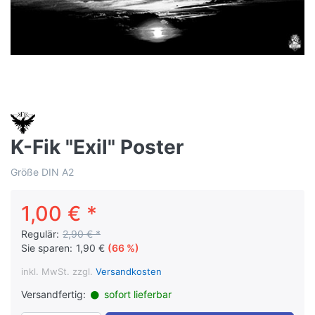
K-Fik "Exil" Poster
Größe DIN A2
1,00 € *
Regulär:
2,90 € *
Sie sparen:
1,90 €
(66 %)
inkl. MwSt. zzgl.
Versandkosten
Versandfertig:
sofort lieferbar